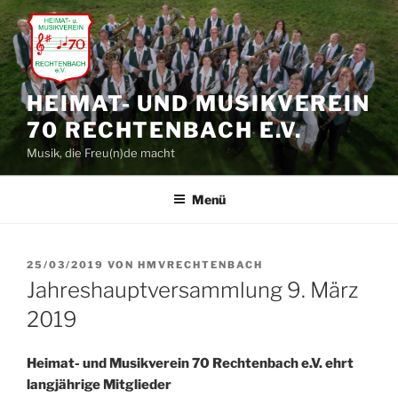
Zum
Inhalt
springen
HEIMAT- UND MUSIKVEREIN
70 RECHTENBACH E.V.
Musik, die Freu(n)de macht
Menü
VERÖFFENTLICHT
25/03/2019
VON
HMVRECHTENBACH
AM
Jahreshauptversammlung 9. März
2019
Heimat- und Musikverein 70 Rechtenbach e.V. ehrt
langjährige Mitglieder