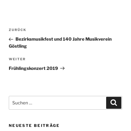
Beitragsnavigation
Vorheriger
ZURÜCK
Beitrag
Bezirksmusikfest und 140 Jahre Musikverein
Göstling
Nächster
WEITER
Beitrag
Frühlingskonzert 2019
Suchen
Suche
nach:
NEUESTE BEITRÄGE