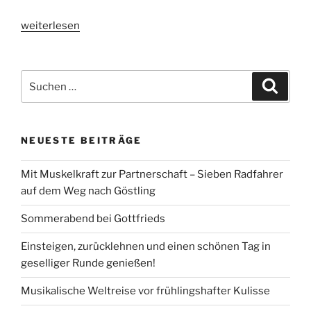
„Frühlingskonzert
weiterlesen
2020“
Suchen
Suche
nach:
NEUESTE BEITRÄGE
Mit Muskelkraft zur Partnerschaft – Sieben Radfahrer
auf dem Weg nach Göstling
Sommerabend bei Gottfrieds
Einsteigen, zurücklehnen und einen schönen Tag in
geselliger Runde genießen!
Musikalische Weltreise vor frühlingshafter Kulisse