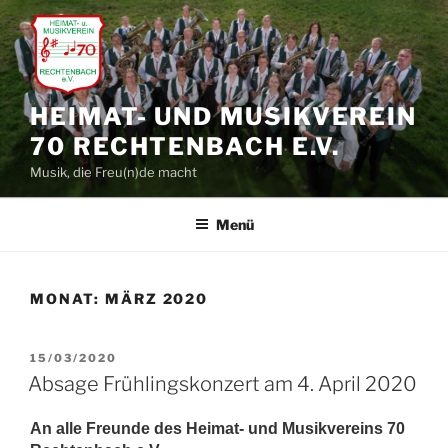
Zum
Inhalt
springen
HEIMAT- UND MUSIKVEREIN
70 RECHTENBACH E.V.
Musik, die Freu(n)de macht
Menü
MONAT:
MÄRZ 2020
VERÖFFENTLICHT
15/03/2020
AM
Absage Frühlingskonzert am 4. April 2020
An alle Freunde des Heimat- und Musikvereins 70