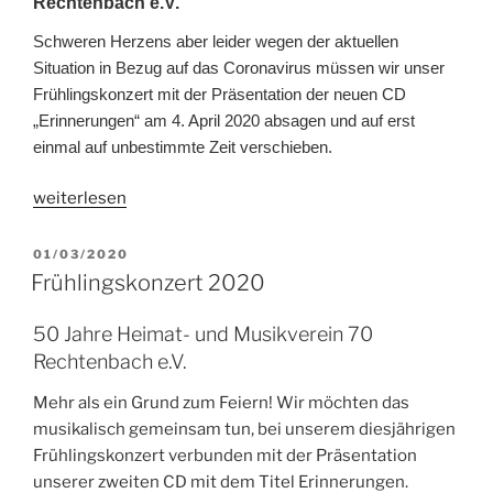
Rechtenbach e.V.
Schweren Herzens aber leider wegen der aktuellen
Situation in Bezug auf das Coronavirus müssen wir unser
Frühlingskonzert mit der Präsentation der neuen CD
„Erinnerungen“ am 4. April 2020 absagen und auf erst
einmal auf unbestimmte Zeit verschieben.
„Absage
weiterlesen
Frühlingskonzert
am
VERÖFFENTLICHT
01/03/2020
AM
4.
Frühlingskonzert 2020
April
2020“
50 Jahre Heimat- und Musikverein 70
Rechtenbach e.V.
Mehr als ein Grund zum Feiern! Wir möchten das
musikalisch gemeinsam tun, bei unserem diesjährigen
Frühlingskonzert verbunden mit der Präsentation
unserer zweiten CD mit dem Titel Erinnerungen.