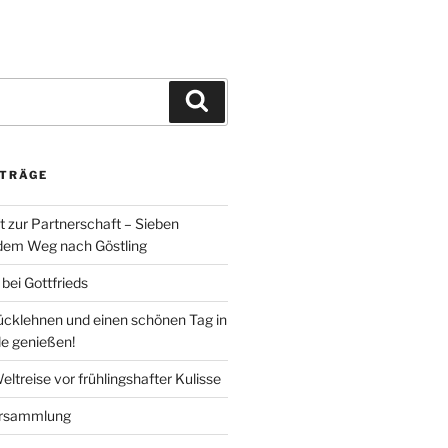
Suchen
ITRÄGE
t zur Partnerschaft – Sieben
 dem Weg nach Göstling
ei Gottfrieds
rücklehnen und einen schönen Tag in
de genießen!
ltreise vor frühlingshafter Kulisse
ersammlung