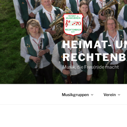
Zum
Inhalt
springen
HEIMAT- U
RECHTENBA
Musik, die Freu(n)de macht
Musikgruppen
Verein