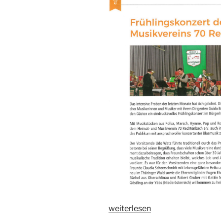
„Bericht
weiterlesen
Hessische