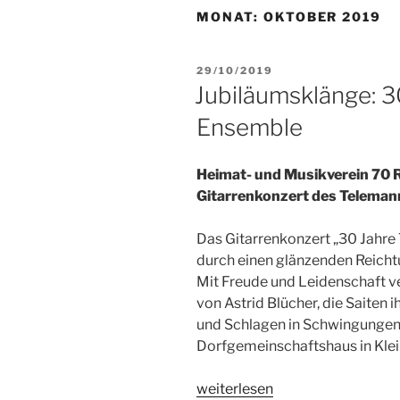
MONAT:
OKTOBER 2019
VERÖFFENTLICHT
29/10/2019
AM
Jubiläumsklänge: 
Ensemble
Heimat- und Musikverein 70 R
Gitarrenkonzert des Teleman
Das Gitarrenkonzert „30 Jahre
durch einen glänzenden Reich
Mit Freude und Leidenschaft ver
von Astrid Blücher, die Saiten 
und Schlagen in Schwingungen 
Dorfgemeinschaftshaus in Kle
„Jubiläumsklänge:
weiterlesen