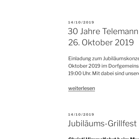
30
Jahre
Telemann
VERÖFFENTLICHT
14/10/2019
Ensemble“
AM
30 Jahre Telemann
26. Oktober 2019
Einladung zum Jubiläumskonze
Oktober 2019 im Dorfgemeinsc
19:00 Uhr. Mit dabei sind uns
„30
weiterlesen
Jahre
Telemann
Ensemble
VERÖFFENTLICHT
14/10/2019
Konzert
AM
Jubiläums-Grillfes
am
26.