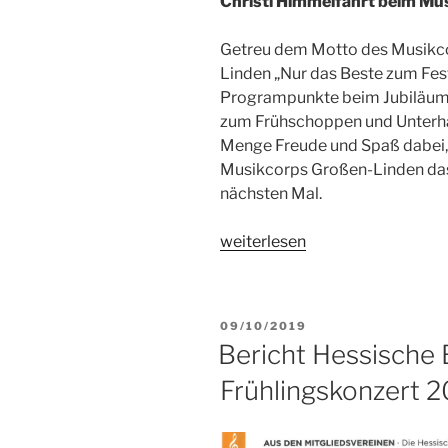
Christi Himmelfahrt beim M
Oktober
2019“
Getreu dem Motto des Musikco
Linden „Nur das Beste zum Feste
Programpunkte beim Jubiläums 
zum Frühschoppen und Unterhal
Menge Freude und Spaß dabei,
Musikcorps Großen-Linden das 
nächsten Mal.
„Jubiläums-
weiterlesen
Grillfest
am
30.
VERÖFFENTLICHT
09/10/2019
Mai
AM
Bericht Hessische 
2019“
Frühlingskonzert 