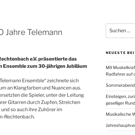
Suchen
30 Jahre Telemann
nach:
NEUESTE BE
echtenbach e.V. präsentierte das
n Ensemble zum 30-jährigen Jubiläum
Mit Muskelkraf
Radfahrer auf
 Telemann Ensemble“ zeichnete sich
Sommerabend b
tum an Klangfarben und Nuancen aus.
setzten die Spieler, unter der Leitung
Einsteigen, zu
ihrer Gitarren durch Zupfen, Streichen
geselliger Run
und so auch ihre Zuhörer im
Musikalische We
in-Rechtenbach.
Jahreshauptv