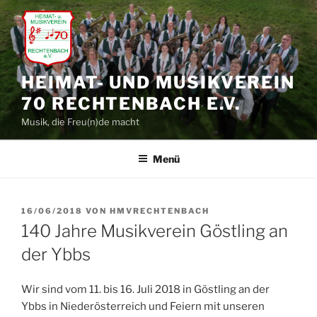
Zum
Inhalt
springen
HEIMAT- UND MUSIKVEREIN
70 RECHTENBACH E.V.
Musik, die Freu(n)de macht
Menü
VERÖFFENTLICHT
16/06/2018
VON
HMVRECHTENBACH
AM
140 Jahre Musikverein Göstling an
der Ybbs
Wir sind vom 11. bis 16. Juli 2018 in Göstling an der
Ybbs in Niederösterreich und Feiern mit unseren