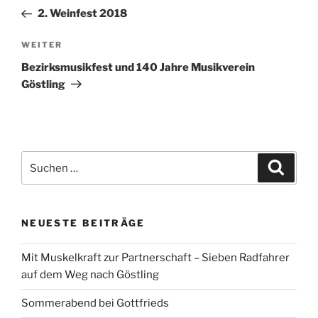
Beitrag
2. Weinfest 2018
Nächster
WEITER
Beitrag
Bezirksmusikfest und 140 Jahre Musikverein
Göstling
Suchen
Suche
nach:
NEUESTE BEITRÄGE
Mit Muskelkraft zur Partnerschaft – Sieben Radfahrer
auf dem Weg nach Göstling
Sommerabend bei Gottfrieds