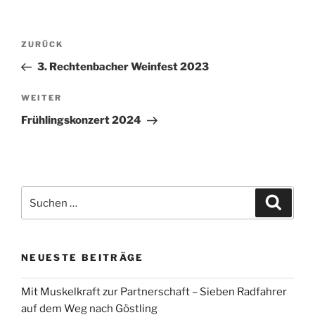
Beitragsnavigation
Vorheriger
ZURÜCK
Beitrag
3. Rechtenbacher Weinfest 2023
Nächster
WEITER
Beitrag
Frühlingskonzert 2024
Suchen
Suche
nach:
NEUESTE BEITRÄGE
Mit Muskelkraft zur Partnerschaft – Sieben Radfahrer
auf dem Weg nach Göstling