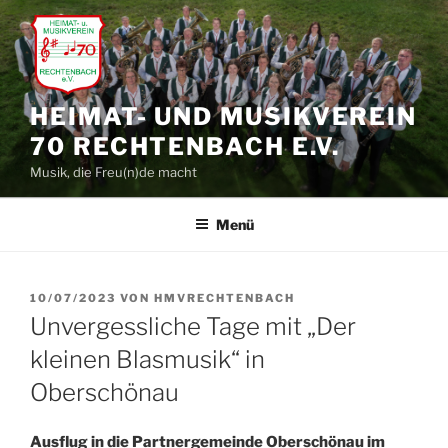
Zum
Inhalt
springen
HEIMAT- UND MUSIKVEREIN
70 RECHTENBACH E.V.
Musik, die Freu(n)de macht
Menü
VERÖFFENTLICHT
10/07/2023
VON
HMVRECHTENBACH
AM
Unvergessliche Tage mit „Der
kleinen Blasmusik“ in
Oberschönau
Ausflug in die Partnergemeinde Oberschönau im