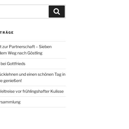
Suchen
ITRÄGE
t zur Partnerschaft – Sieben
 dem Weg nach Göstling
ei Gottfrieds
rücklehnen und einen schönen Tag in
de genießen!
ltreise vor frühlingshafter Kulisse
ersammlung