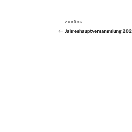
Beitragsnavigation
Vorheriger
ZURÜCK
Beitrag
Jahreshauptversammlung 20