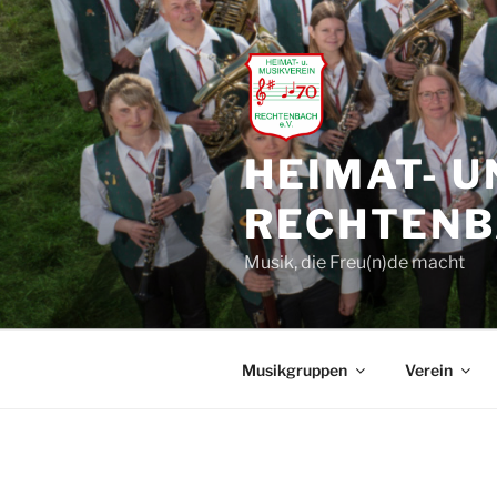
Zum
Inhalt
springen
HEIMAT- U
RECHTENBA
Musik, die Freu(n)de macht
Musikgruppen
Verein