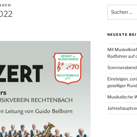
BACH
Suchen
2022
nach:
NEUESTE BE
Mit Muskelkraf
Radfahrer auf
Sommerabend b
Einsteigen, zu
geselliger Run
Musikalische We
Jahreshauptv