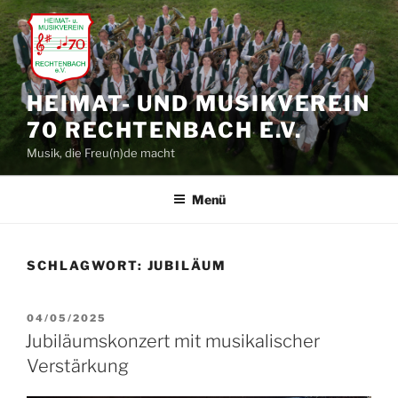
Zum
Inhalt
springen
HEIMAT- UND MUSIKVEREIN
70 RECHTENBACH E.V.
Musik, die Freu(n)de macht
Menü
SCHLAGWORT:
JUBILÄUM
VERÖFFENTLICHT
04/05/2025
AM
Jubiläumskonzert mit musikalischer
Verstärkung