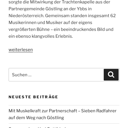
sorgte die Mitwirkung der Trachtenkapelle aus der
Partnergemeinde Göstling an der Ybbs in
Niederösterreich. Gemeinsam standen insgesamt 62
Musikerinnen und Musiker auf der eigens
vergrößerten Bühne – ein beeindruckendes Bild und
ein ebenso klangvolles Erlebnis.
„Jubiläumskonzert
weiterlesen
mit
musikalischer
Verstärkung“
Suchen
Suche
nach:
NEUESTE BEITRÄGE
Mit Muskelkraft zur Partnerschaft – Sieben Radfahrer
auf dem Weg nach Göstling