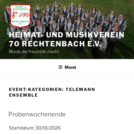
Zum
Inhalt
springen
HEIMAT- UND MUSIKVEREIN
70 RECHTENBACH E.V.
Musik, die Freu(n)de macht
Menü
EVENT-KATEGORIEN:
TELEMANN
ENSEMBLE
Probenwochenende
Startdatum:
30/01/2026