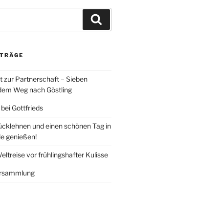
Suchen
ITRÄGE
t zur Partnerschaft – Sieben
 dem Weg nach Göstling
ei Gottfrieds
rücklehnen und einen schönen Tag in
de genießen!
ltreise vor frühlingshafter Kulisse
ersammlung