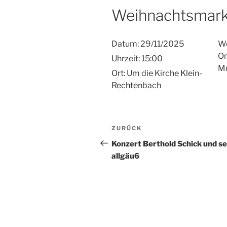
Weihnachtsmark
Datum:
29/11/2025
We
Or
Uhrzeit:
15:00
Mu
Ort:
Um die Kirche Klein-
Rechtenbach
Beitragsnavigation
Vorheriger
ZURÜCK
Beitrag
Konzert Berthold Schick und se
allgäu6