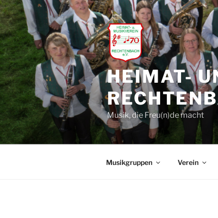
Zum
Inhalt
springen
HEIMAT- U
RECHTENBA
Musik, die Freu(n)de macht
Musikgruppen
Verein