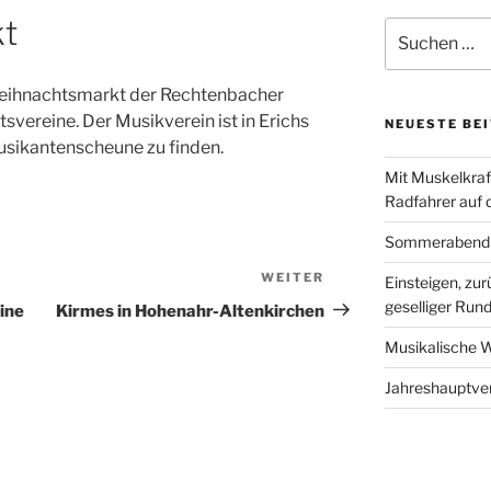
t
Suchen
nach:
ihnachtsmarkt der Rechtenbacher
tsvereine. Der Musikverein ist in Erichs
NEUESTE BE
sikantenscheune zu finden.
Mit Muskelkraf
Radfahrer auf
Sommerabend b
WEITER
Nächster
Einsteigen, zu
Beitrag
geselliger Run
ine
Kirmes in Hohenahr-Altenkirchen
Musikalische We
Jahreshauptv